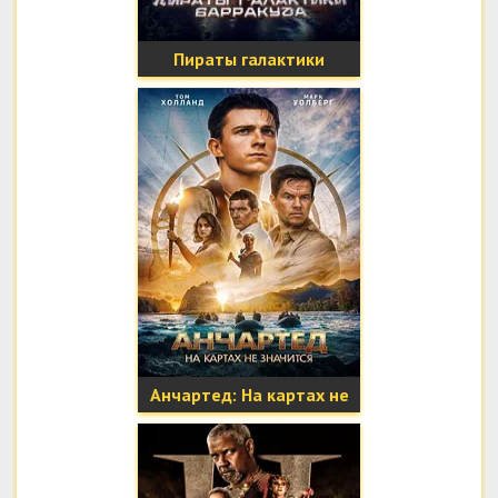
Пираты галактики
Барракуда
Анчартед: На картах не
значится