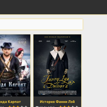
енда Карпат
История Фанни Лэй