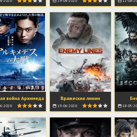
8-2020
19-08-2020
11-08-2
ая война Архимеда
Вражеские линии
Бе
6-2020
19-06-2020
18-05-2