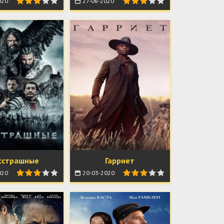
020
27-06-2020
сстрашные
Гарриет
020
20-03-2020