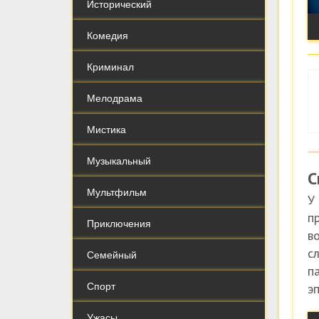
Исторический
Комедия
Криминал
Мелодрама
Мистика
Музыкальный
С
Мультфильм
У
п
Приключения
в
с
Семейный
п
Спорт
э
Ужасы