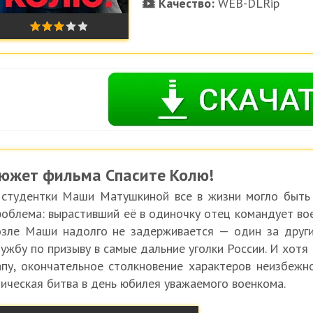
Качество:
WEB-DLRip
южет фильма Спасите Колю!
 студентки Маши Матушкиной все в жизни могло быть 
роблема: вырастивший её в одиночку отец командует вое
озле Маши надолго не задерживается — один за друг
лужбу по призыву в самые дальние уголки России. И хот
апу, окончательное столкновение характеров неизбежно
пическая битва в день юбилея уважаемого военкома.