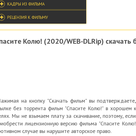
КАДРЫ ИЗ ФИЛЬМА
РЕЦЕНЗИЯ К ФИЛЬМУ
пасите Колю! (2020/WEB-DLRip) скачать 
Нажимая на кнопку "Скачать фильм" вы подтверждаете
сылке без торрента фильм "Спасите Колю!" в хорошем к
елях. Мы не взымаем плату за скачивание, поэтому, есл
риобрести лицензионную версию фильма "Спасите Колю!"
ротивном случае вы нарушите авторское право.