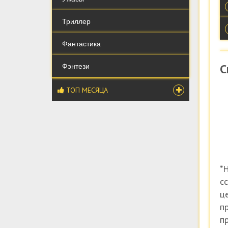
Триллер
Фантастика
С
Фэнтези
ТОП МЕСЯЦА
*
с
ц
п
п