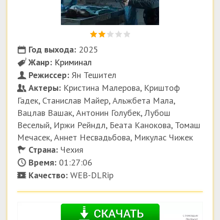
Год выхода:
2025
Жанр:
Криминал
Режиссер:
Ян Тешител
Актеры:
Кристина Малерова, Криштоф
Гадек, Станислав Майер, Альжбета Мала,
Вацлав Вашак, Антонин Голубек, Лубош
Веселый, Иржи Рейндл, Беата Канокова, Томаш
Мечасек, Аннет Несвадьбова, Микулас Чижек
Страна:
Чехия
Время:
01:27:06
Качество:
WEB-DLRip