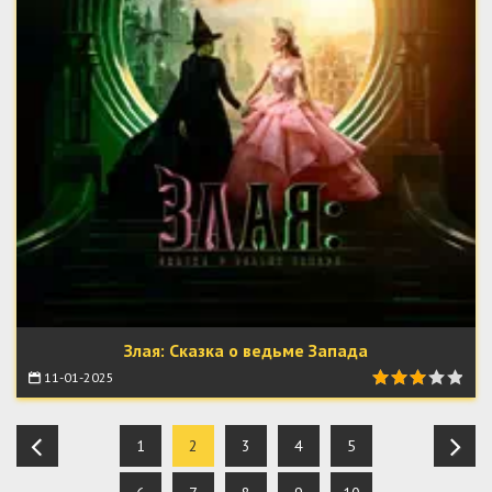
Злая: Сказка о ведьме Запада
11-01-2025
1
2
3
4
5