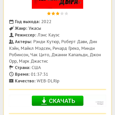
Год выхода:
2022
Жанр:
Ужасы
Режиссер:
Лэнс Кауэс
Актеры:
Рэнди Кутюр, Роберт Дави, Дин
Кэйн, Майкл Мэдсен, Ричард Греко, Минди
Робинсон, Чак Цито, Джанни Капальди, Джон
Орр, Марк Джастис
Страна:
США
Время:
01:37:31
Качество:
WEB-DLRip