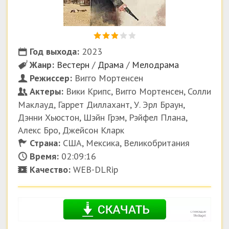
Год выхода:
2023
Жанр:
Вестерн
/
Драма
/
Мелодрама
Режиссер:
Вигго Мортенсен
Актеры:
Вики Крипс, Вигго Мортенсен, Солли
Маклауд, Гаррет Диллахант, У. Эрл Браун,
Дэнни Хьюстон, Шэйн Грэм, Рэйфел Плана,
Алекс Бро, Джейсон Кларк
Страна:
США, Мексика, Великобритания
Время:
02:09:16
Качество:
WEB-DLRip