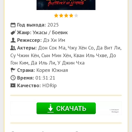
Год выхода:
2025
Жанр:
Ужасы
/
Боевик
Режиссер:
Дэ Хи Им
Актеры:
Дон Сок Ма, Чжу Хён Со, Да Вит Ли,
Су Чжин Кён, Сын Мин Хён, Кван Иль Чхве, До
Гон Ким, Да Иль Ли, У Джин Чха
Страна:
Корея Южная
Время:
01:31:21
Качество:
HDRip